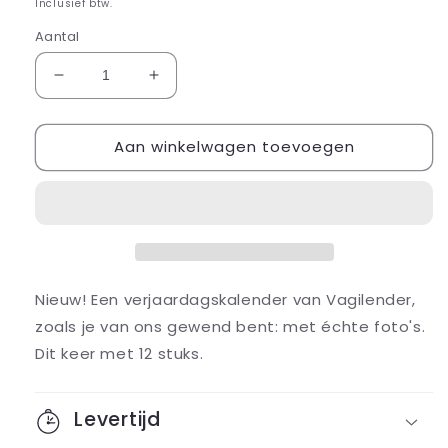
prijs
Inclusief btw.
Aantal
Aantal
Aantal
verlagen
verhogen
voor
voor
Aan winkelwagen toevoegen
Birthday
Birthday
edition
edition
Vagilender
Vagilender
Nieuw! Een verjaardagskalender van Vagilender,
zoals je van ons gewend bent: met échte foto's.
Dit keer met 12 stuks.
Levertijd