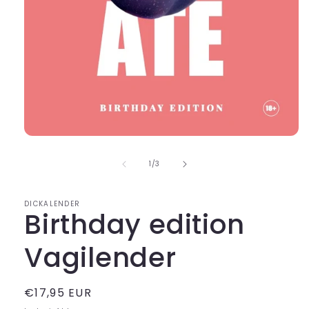
Media
1
openen
van
1
/
3
in
modaal
DICKALENDER
Birthday edition
Vagilender
Normale
€17,95 EUR